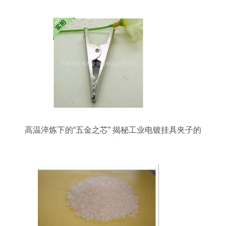
高温淬炼下的“五金之芯” 揭秘工业电镀挂具夹子的
品质之道