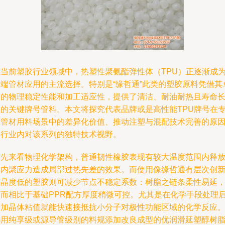
在当前塑胶行业领域中，热塑性聚氨酯弹性体（TPU）正逐渐成
高端管材应用的主流选择。特别是“缘哲通”此类的塑胶原料凭借其
越的物理稳定性能和加工适应性，提供了清洁、耐油耐热且寿命
久的关键牌号管料。本文将探究代表品牌或是高性能TPU牌号在
业管材用料场景中的差异化价值、推动注塑与混配技术完善的原
和行业内对该系列的独特技术视野。
首先来看物理化学架构，普通韧性橡胶表现有较大温度范围内释
的内聚应力造成局部过热先差的效果。而使用像缘哲通有层次创
结晶度低的塑胶则可减少节点不稳定系数：树脂之链条柔性易延
因而相比于基础PPR配方厚度稍微可控。尤其是在化学手段处理
增加晶体粘值就能快速接抵抗小分子对极性功能区域的化学反应
选用纯享级或源导管级别的料规添加改良成型的优润滑延塑醇树