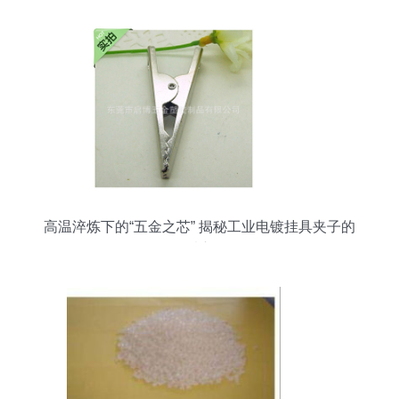
高温淬炼下的“五金之芯” 揭秘工业电镀挂具夹子的
品质之道