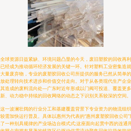
在全球资源日益紧缺、环境问题凸显的今天，废旧塑胶的回收再
用已经成为推动循环经济发展的关键一环。针对塑料工业密集造
的大量废弃物，专业的废塑胶回收公司所提供的服务已然从简单
移放处理转向技术进步和价值交付走向。对于从各类现代生产企
及其造成的废料流向处—广东时近年形成以门阀可投送、覆盖更
惠新、动力稳中持续的回收网络的动态之下识别关系较深的空间
在这一波澜壮阔的行业分工和基建覆盖背景下专业资力的物流组
也较需加快运行普及。具体以惠州为代表的“惠州废塑胶回收公司”
成了一种别具规律的产业场边台模式式;这座面向起贯中西的连通
回收网点密拥有显著的线路区位驱动供需流动聚集回收垃圾效能